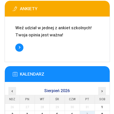
ANKIETY
Weź udział w jednej z ankiet szkolnych!
Twoja opinia jest ważna!
KALENDARZ
‹
Sierpień 2026
›
NDZ
PN
WT
ŚR
CZW
PT
SOB
26
27
28
29
30
31
1