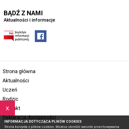
BĄDŹ Z NAMI
Aktualności i informacje
Strona główna
Aktualności
Uczeń
Rodzic
x
Kontakt
Deklaracja dostępności
INFORMACJA DOTYCZĄCA PLIKÓW COOKIES
Strona korzysta z plików cookies. Możesz określić warunki przechowywania