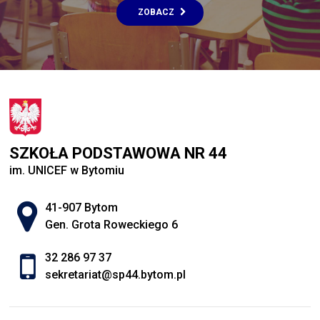
ZOBACZ
SZKOŁA PODSTAWOWA NR 44
im. UNICEF w Bytomiu
Adres pocztowy:
41-907 Bytom
Gen. Grota Roweckiego 6
32 286 97 37
sekretariat@sp44.bytom.pl