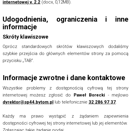
internetowej v. 2.2
(docx, 0,12MB).
Udogodnienia, ograniczenia i inne
informacje
Skróty klawiszowe
Oprócz standardowych skrótów klawiszowych dodaliśmy
szybkie przejścia do głównych elementów strony za pomocą
przycisku „TAB”.
Informacje zwrotne i dane kontaktowe
Wszystkie problemy z dostępnością cyfrową tej strony
internetowej możesz zgłosić do
Paweł Borecki
- mejlowo
dyrektor@sp44.bytom.pl
lub telefonicznie
32 286 97 37
.
Każdy ma prawo wystąpić z żądaniem zapewnienia
dostępności cyfrowej tej strony internetowej lub jej elementów.
Zgłaszając takie żądanie podaj: