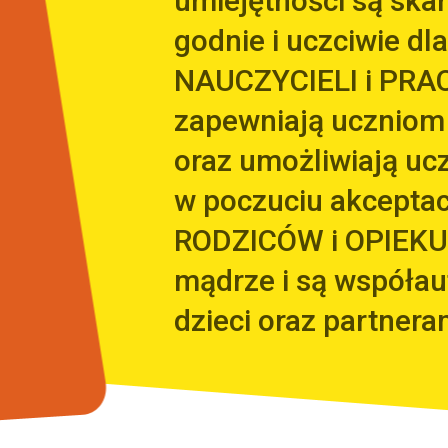
umiejętności są sk
godnie i uczciwie dla
NAUCZYCIELI i PRA
zapewniają uczniom
oraz umożliwiają uc
w poczuciu akceptacj
RODZICÓW i OPIEKU
mądrze i są współa
dzieci oraz partnera