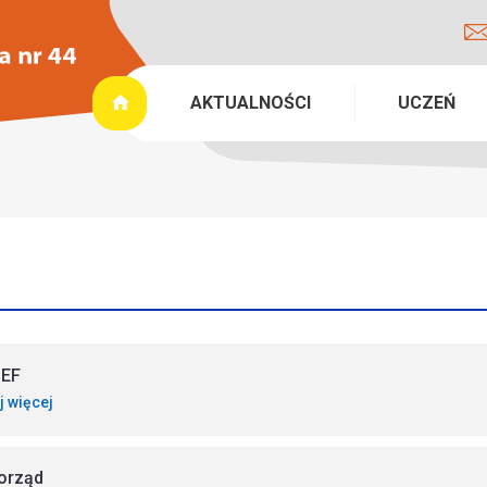
AKTUALNOŚCI
UCZEŃ
CEF
j więcej
orząd