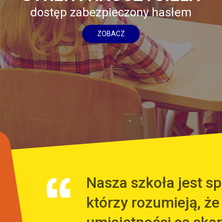
dostęp zabezpieczony hasłem
ZOBACZ
Nasza szkoła jest 
którzy rozumieją, że