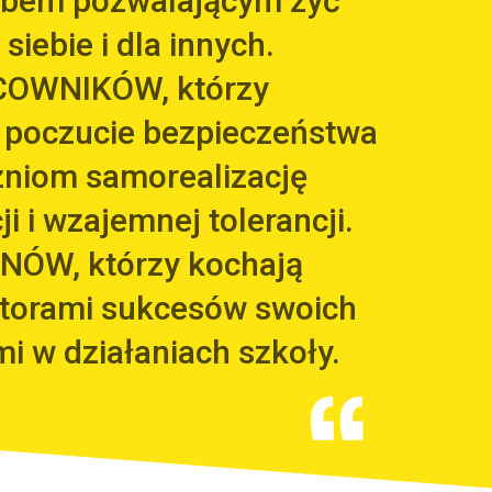
arbem pozwalającym żyć
 siebie i dla innych.
COWNIKÓW, którzy
 poczucie bezpieczeństwa
zniom samorealizację
i i wzajemnej tolerancji.
NÓW, którzy kochają
utorami sukcesów swoich
mi w działaniach szkoły.