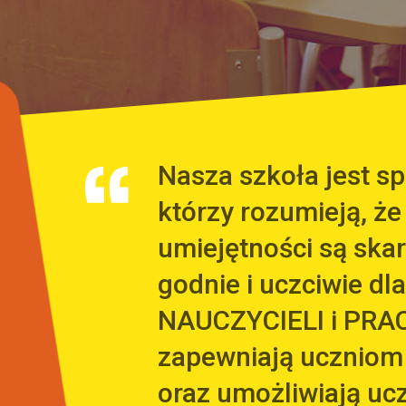
Nasza szkoła jest 
którzy rozumieją, że
umiejętności są sk
godnie i uczciwie dla
NAUCZYCIELI i PRA
zapewniają uczniom
oraz umożliwiają uc