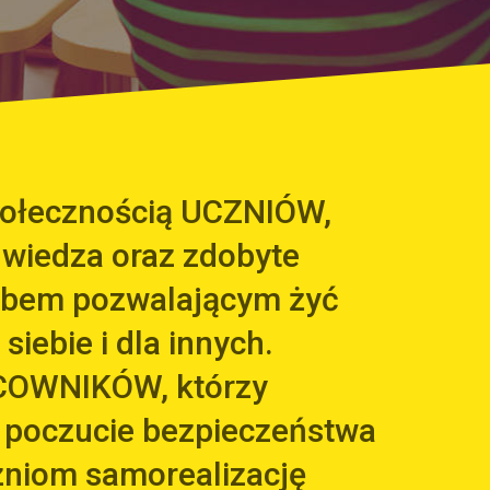
społecznością UCZNIÓW,
 wiedza oraz zdobyte
arbem pozwalającym żyć
 siebie i dla innych.
COWNIKÓW, którzy
 poczucie bezpieczeństwa
zniom samorealizację