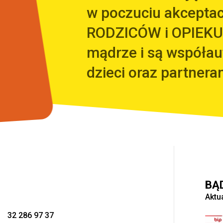
w poczuciu akceptacj
RODZICÓW i OPIEKU
mądrze i są współa
dzieci oraz partnera
BĄ
Aktu
32 286 97 37