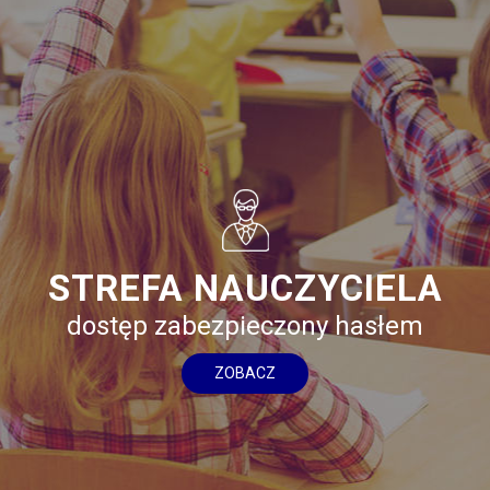
STREFA NAUCZYCIELA
dostęp zabezpieczony hasłem
ZOBACZ