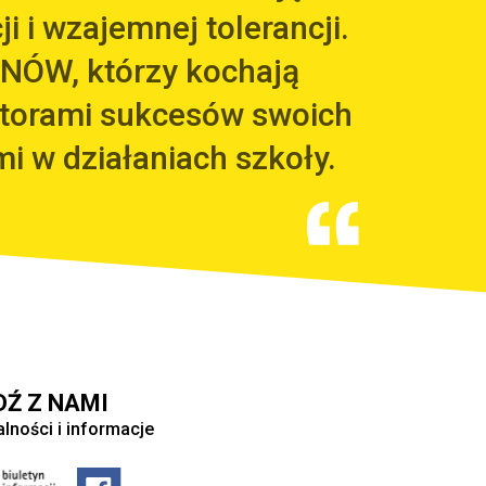
i i wzajemnej tolerancji.
NÓW, którzy kochają
utorami sukcesów swoich
mi w działaniach szkoły.
DŹ Z NAMI
alności i informacje