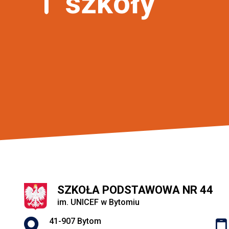
szkoły
SZKOŁA PODSTAWOWA NR 44
im. UNICEF w Bytomiu
Adres pocztowy:
41-907 Bytom