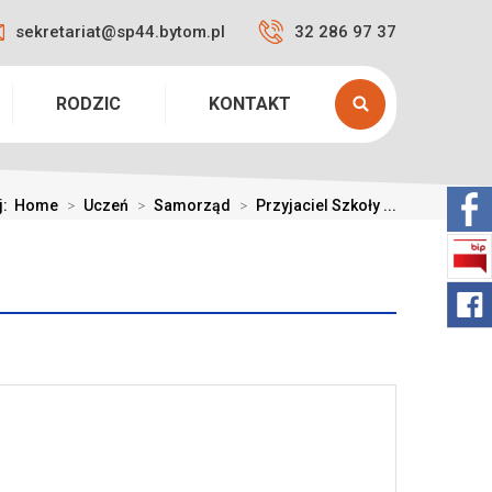
sekretariat@sp44.bytom.pl
32 286 97 37
RODZIC
KONTAKT
j:
Home
>
Uczeń
>
Samorząd
>
Przyjaciel Szkoły ...