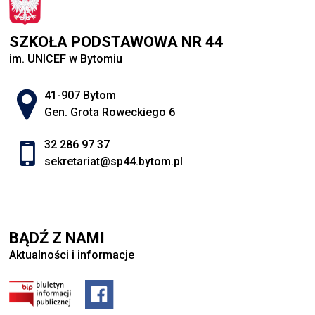
SZKOŁA PODSTAWOWA NR 44
im. UNICEF w Bytomiu
Adres pocztowy:
41-907 Bytom
Gen. Grota Roweckiego 6
32 286 97 37
sekretariat@sp44.bytom.pl
BĄDŹ Z NAMI
Aktualności i informacje