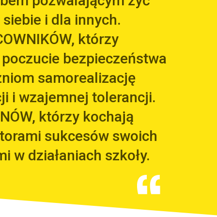
arbem pozwalającym żyć
 siebie i dla innych.
COWNIKÓW, którzy
 poczucie bezpieczeństwa
zniom samorealizację
i i wzajemnej tolerancji.
NÓW, którzy kochają
utorami sukcesów swoich
mi w działaniach szkoły.