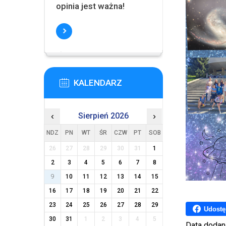
opinia jest ważna!
KALENDARZ
‹
Sierpień 2026
›
NDZ
PN
WT
ŚR
CZW
PT
SOB
26
27
28
29
30
31
1
2
3
4
5
6
7
8
9
10
11
12
13
14
15
16
17
18
19
20
21
22
23
24
25
26
27
28
29
Udostę
30
31
1
2
3
4
5
Data dodan