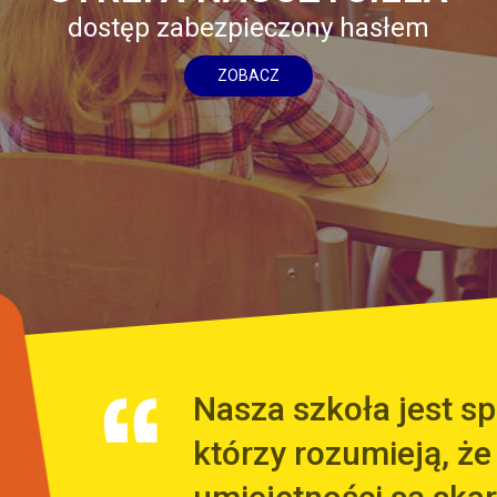
dostęp zabezpieczony hasłem
ZOBACZ
Nasza szkoła jest 
którzy rozumieją, że