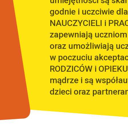
umiejętności są sk
godnie i uczciwie dla
NAUCZYCIELI i PRA
zapewniają uczniom
oraz umożliwiają uc
w poczuciu akceptacj
RODZICÓW i OPIEKU
mądrze i są współa
dzieci oraz partnera