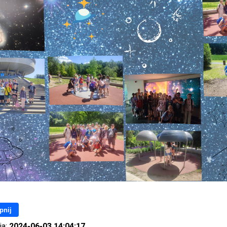
pnij
ia:
2024-06-03 14:04:17