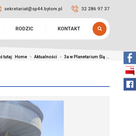
sekretariat@sp44.bytom.pl
32 286 97 37
RODZIC
KONTAKT
ś tutaj:
Home
>
Aktualności
>
3a w Planetarium Ślą ...