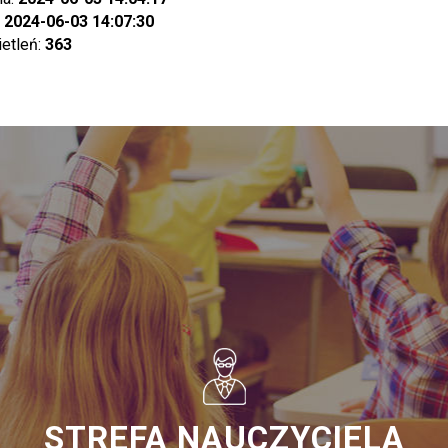
:
2024-06-03 14:07:30
ietleń:
363
STREFA NAUCZYCIELA