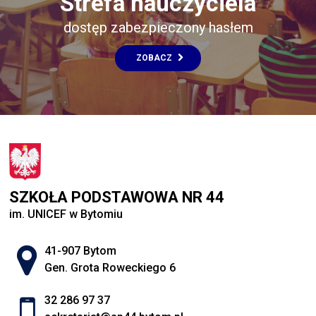
Strefa nauczyciela
dostęp zabezpieczony hasłem
ZOBACZ
SZKOŁA PODSTAWOWA NR 44
im. UNICEF w Bytomiu
Adres pocztowy:
41-907 Bytom
Gen. Grota Roweckiego 6
32 286 97 37