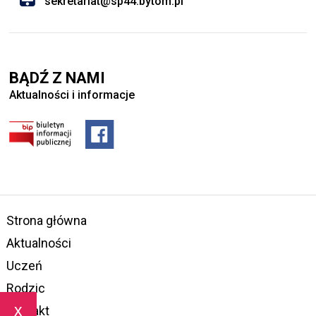
sekretariat@sp44.bytom.pl
BĄDŹ Z NAMI
Aktualności i informacje
Strona główna
Aktualności
Uczeń
Rodzic
x
Kontakt