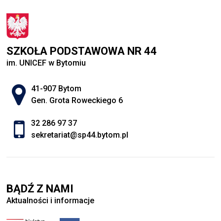
SZKOŁA PODSTAWOWA NR 44
im. UNICEF w Bytomiu
Adres pocztowy:
41-907 Bytom
Gen. Grota Roweckiego 6
32 286 97 37
sekretariat@sp44.bytom.pl
BĄDŹ Z NAMI
Aktualności i informacje