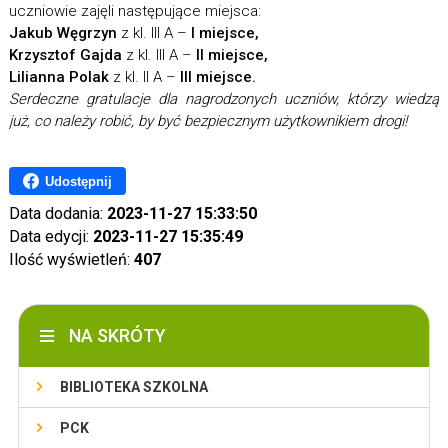
uczniowie zajęli następujące miejsca:
Jakub Węgrzyn
z kl. III A –
I miejsce,
Krzysztof Gajda
z kl. III A –
II miejsce,
Lilianna Polak
z kl. II A –
III miejsce.
Serdeczne gratulacje dla nagrodzonych uczniów, którzy wiedzą
już, co należy robić, by być bezpiecznym użytkownikiem drogi!
Udostępnij
Data dodania:
2023-11-27 15:33:50
Data edycji:
2023-11-27 15:35:49
Ilość wyświetleń:
407
NA SKRÓTY
BIBLIOTEKA SZKOLNA
PCK