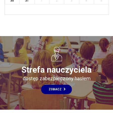
30
31
1
2
3
4
5
Strefa nauczyciela
dostęp zabezpieczony hasłem
ZOBACZ