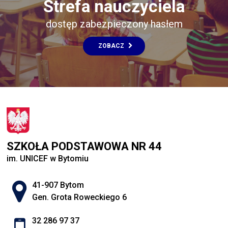
Strefa nauczyciela
dostęp zabezpieczony hasłem
ZOBACZ
SZKOŁA PODSTAWOWA NR 44
im. UNICEF w Bytomiu
Adres pocztowy:
41-907 Bytom
Gen. Grota Roweckiego 6
32 286 97 37