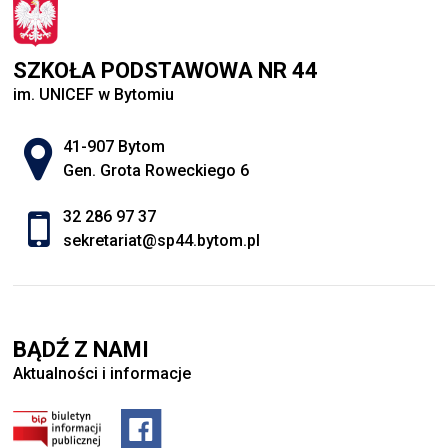
SZKOŁA PODSTAWOWA NR 44
im. UNICEF w Bytomiu
Adres pocztowy:
41-907 Bytom
Gen. Grota Roweckiego 6
32 286 97 37
sekretariat@sp44.bytom.pl
BĄDŹ Z NAMI
Aktualności i informacje