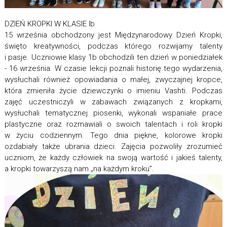
DZIEŃ KROPKI W KLASIE Ib
15 września obchodzony jest Międzynarodowy Dzień Kropki,
święto kreatywności, podczas którego rozwijamy talenty
i pasje. Uczniowie klasy 1b obchodzili ten dzień w poniedziałek
- 16 września. W czasie lekcji poznali historię tego wydarzenia,
wysłuchali również opowiadania o małej, zwyczajnej kropce,
która zmieniła życie dziewczynki o imieniu Vashti. Podczas
zajęć uczestniczyli w zabawach związanych z kropkami,
wysłuchali tematycznej piosenki, wykonali wspaniałe prace
plastyczne oraz rozmawiali o swoich talentach i roli kropki
w życiu codziennym. Tego dnia piękne, kolorowe kropki
ozdabiały także ubrania dzieci. Zajęcia pozwoliły zrozumieć
uczniom, że każdy człowiek na swoją wartość i jakieś talenty,
a kropki towarzyszą nam „na każdym kroku”.