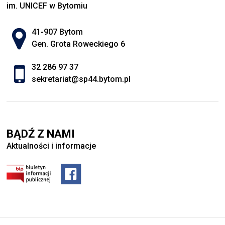
im. UNICEF w Bytomiu
Adres pocztowy:
41-907 Bytom
Gen. Grota Roweckiego 6
32 286 97 37
sekretariat@sp44.bytom.pl
BĄDŹ Z NAMI
Aktualności i informacje