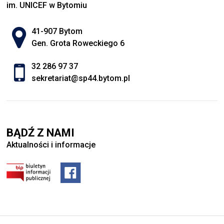
im. UNICEF w Bytomiu
Adres pocztowy:
41-907 Bytom
Gen. Grota Roweckiego 6
32 286 97 37
sekretariat@sp44.bytom.pl
BĄDŹ Z NAMI
Aktualności i informacje