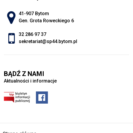
Adres pocztowy:
41-907 Bytom
Gen. Grota Roweckiego 6
32 286 97 37
sekretariat@sp44.bytom.pl
BĄDŹ Z NAMI
Aktualności i informacje