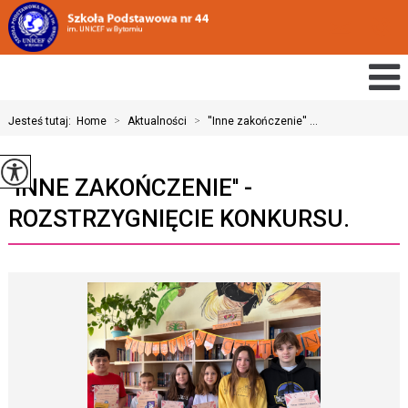
Jesteś tutaj:
Home
>
Aktualności
>
''Inne zakończenie'' ...
''INNE ZAKOŃCZENIE'' -
ROZSTRZYGNIĘCIE KONKURSU.