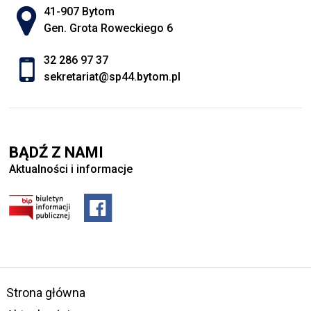
Adres pocztowy:
41-907 Bytom
Gen. Grota Roweckiego 6
32 286 97 37
sekretariat@sp44.bytom.pl
BĄDŹ Z NAMI
Aktualności i informacje
Strona główna