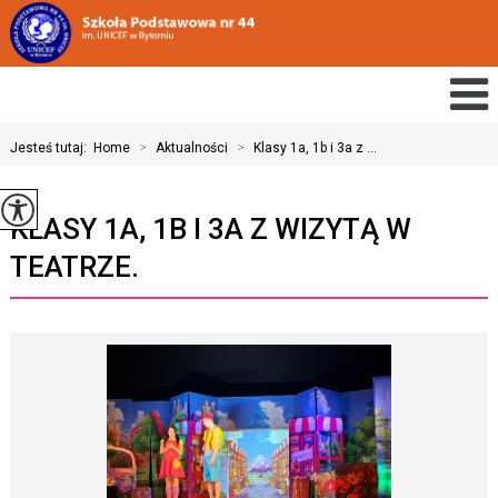
Jesteś tutaj:
Home
>
Aktualności
>
Klasy 1a, 1b i 3a z ...
KLASY 1A, 1B I 3A Z WIZYTĄ W
TEATRZE.