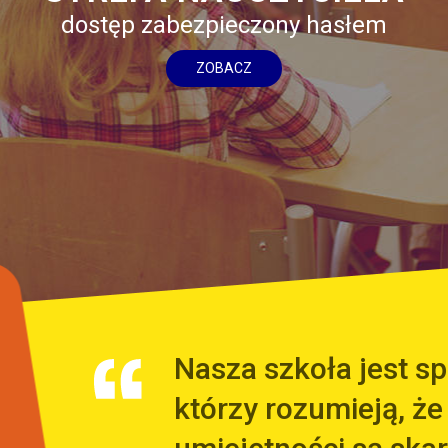
dostęp zabezpieczony hasłem
ZOBACZ
Nasza szkoła jest 
którzy rozumieją, że