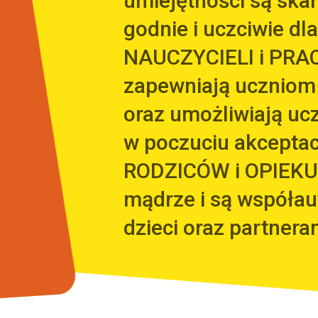
umiejętności są sk
godnie i uczciwie dla
NAUCZYCIELI i PRA
zapewniają uczniom
oraz umożliwiają uc
w poczuciu akceptacj
RODZICÓW i OPIEKU
mądrze i są współa
dzieci oraz partnera