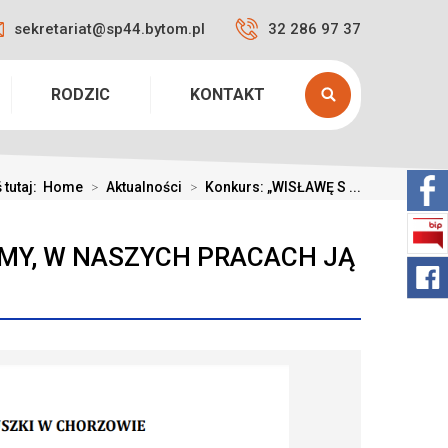
sekretariat@sp44.bytom.pl
32 286 97 37
RODZIC
KONTAKT
 tutaj:
Home
>
Aktualności
>
Konkurs: „WISŁAWĘ S ...
AMY, W NASZYCH PRACACH JĄ