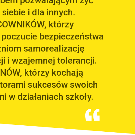
arbem pozwalającym żyć
 siebie i dla innych.
COWNIKÓW, którzy
 poczucie bezpieczeństwa
zniom samorealizację
i i wzajemnej tolerancji.
NÓW, którzy kochają
utorami sukcesów swoich
mi w działaniach szkoły.