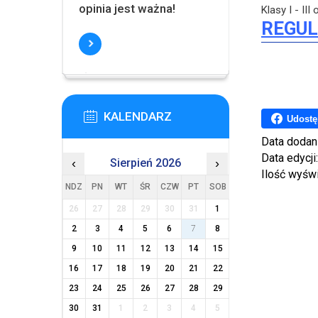
opinia jest ważna!
Klasy I - II
REGUL
KALENDARZ
Udostę
Data dodan
Data edycji
‹
Sierpień 2026
›
Ilość wyśw
NDZ
PN
WT
ŚR
CZW
PT
SOB
26
27
28
29
30
31
1
2
3
4
5
6
7
8
9
10
11
12
13
14
15
16
17
18
19
20
21
22
23
24
25
26
27
28
29
30
31
1
2
3
4
5