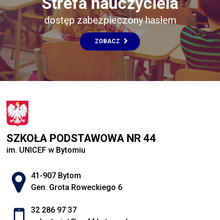
Strefa nauczyciela
dostęp zabezpieczony hasłem
ZOBACZ
SZKOŁA PODSTAWOWA NR 44
im. UNICEF w Bytomiu
Adres pocztowy:
41-907 Bytom
Gen. Grota Roweckiego 6
32 286 97 37