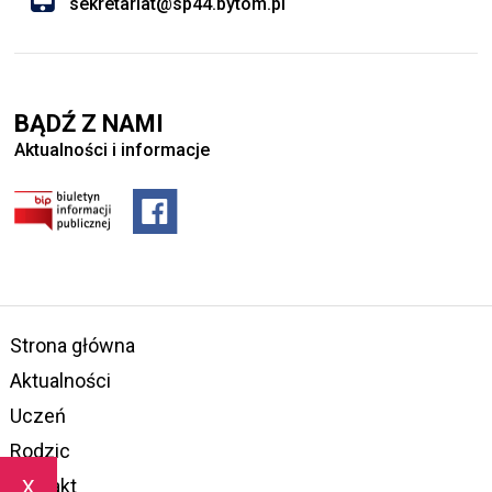
sekretariat@sp44.bytom.pl
BĄDŹ Z NAMI
Aktualności i informacje
Strona główna
Aktualności
Uczeń
Rodzic
x
Kontakt