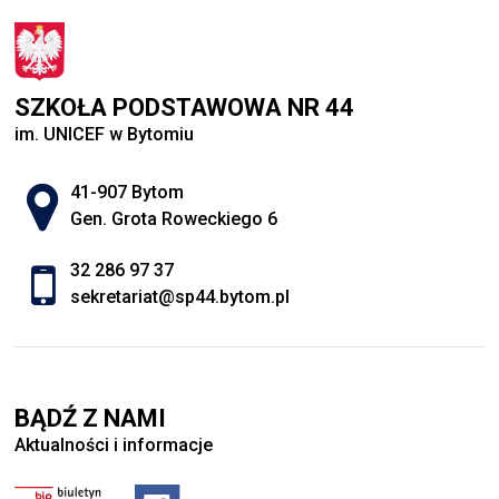
SZKOŁA PODSTAWOWA NR 44
im. UNICEF w Bytomiu
Adres pocztowy:
41-907 Bytom
Gen. Grota Roweckiego 6
32 286 97 37
sekretariat@sp44.bytom.pl
BĄDŹ Z NAMI
Aktualności i informacje