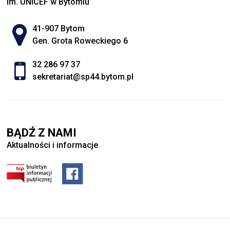
im. UNICEF w Bytomiu
Adres pocztowy:
41-907 Bytom
Gen. Grota Roweckiego 6
32 286 97 37
sekretariat@sp44.bytom.pl
BĄDŹ Z NAMI
Aktualności i informacje