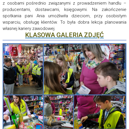
z osobami pośrednio związanymi z prowadzeniem handlu –
producentami, dostawcami, księgowymi. Na zakończenie
spotkania pani Ania umożliwiła dzieciom, przy osobistym
wsparciu, obsługę klientów. To była dobra lekcja planowania
własnej kariery zawodowej.
KLASOWA GALERIA ZDJĘĆ