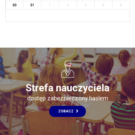
30
31
1
2
3
4
5
Strefa nauczyciela
dostęp zabezpieczony hasłem
ZOBACZ