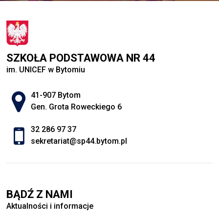
SZKOŁA PODSTAWOWA NR 44
im. UNICEF w Bytomiu
Adres pocztowy:
41-907 Bytom
Gen. Grota Roweckiego 6
32 286 97 37
sekretariat@sp44.bytom.pl
BĄDŹ Z NAMI
Aktualności i informacje