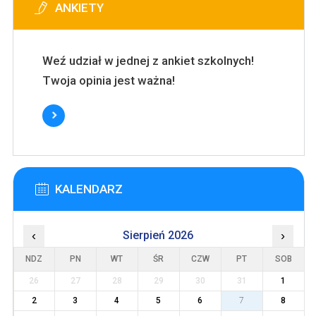
ANKIETY
Weź udział w jednej z ankiet szkolnych!
Twoja opinia jest ważna!
KALENDARZ
‹
Sierpień 2026
›
NDZ
PN
WT
ŚR
CZW
PT
SOB
26
27
28
29
30
31
1
2
3
4
5
6
7
8