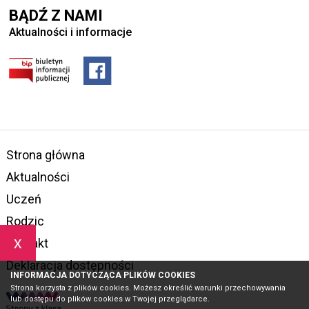
BĄDŹ Z NAMI
Aktualności i informacje
Strona główna
Aktualności
Uczeń
Rodzic
x
Kontakt
Deklaracja dostępności
INFORMACJA DOTYCZĄCA PLIKÓW COOKIES
Strona korzysta z plików cookies. Możesz określić warunki przechowywania
lub dostępu do plików cookies w Twojej przeglądarce.