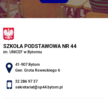
SZKOŁA PODSTAWOWA NR 44
im. UNICEF w Bytomiu
Adres pocztowy:
41-907 Bytom
Gen. Grota Roweckiego 6
32 286 97 37
sekretariat@sp44.bytom.pl