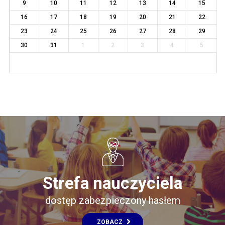
9
10
11
12
13
14
15
16
17
18
19
20
21
22
23
24
25
26
27
28
29
30
31
1
2
3
4
5
Strefa nauczyciela
dostęp zabezpieczony hasłem
ZOBACZ