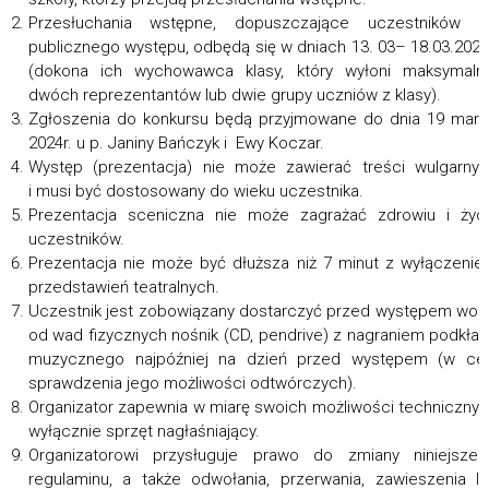
Przesłuchania wstępne, dopuszczające uczestników d
publicznego występu, odbędą się w dniach 13. 03– 18.03.2024
(dokona ich wychowawca klasy, który wyłoni maksymaln
dwóch reprezentantów lub dwie grupy uczniów z klasy).
Zgłoszenia do konkursu będą przyjmowane do dnia 19 mar
2024r. u p. Janiny Bańczyk i Ewy Koczar.
Występ (prezentacja) nie może zawierać treści wulgarny
i musi być dostosowany do wieku uczestnika.
Prezentacja sceniczna nie może zagrażać zdrowiu i życ
uczestników.
Prezentacja nie może być dłuższa niż 7 minut z wyłączeni
przedstawień teatralnych.
Uczestnik jest zobowiązany dostarczyć przed występem wol
od wad fizycznych nośnik (CD, pendrive) z nagraniem podkła
muzycznego najpóźniej na dzień przed występem (w cel
sprawdzenia jego możliwości odtwórczych).
Organizator zapewnia w miarę swoich możliwości techniczny
wyłącznie sprzęt nagłaśniający.
Organizatorowi przysługuje prawo do zmiany niniejsze
regulaminu, a także odwołania, przerwania, zawieszenia l