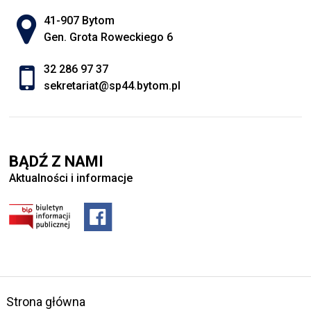
Adres pocztowy:
41-907 Bytom
Gen. Grota Roweckiego 6
32 286 97 37
sekretariat@sp44.bytom.pl
BĄDŹ Z NAMI
Aktualności i informacje
Strona główna