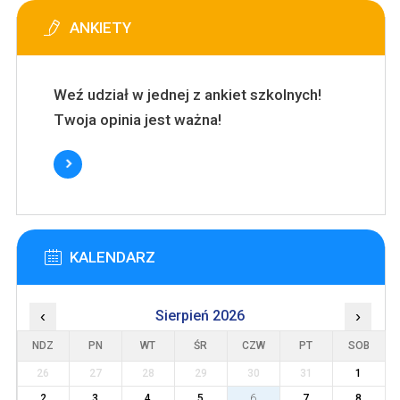
ANKIETY
Weź udział w jednej z ankiet szkolnych!
Twoja opinia jest ważna!
KALENDARZ
‹
Sierpień 2026
›
NDZ
PN
WT
ŚR
CZW
PT
SOB
26
27
28
29
30
31
1
2
3
4
5
6
7
8