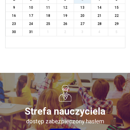
9
10
11
12
13
14
15
16
17
18
19
20
21
22
23
24
25
26
27
28
29
30
31
1
2
3
4
5
Strefa nauczyciela
dostęp zabezpieczony hasłem