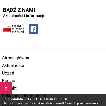
BĄDŹ Z NAMI
Aktualności i informacje
Strona główna
Aktualności
Uczeń
Rodzic
x
Kontakt
Deklaracja dostępności
INFORMACJA DOTYCZĄCA PLIKÓW COOKIES
Strona korzysta z plików cookies. Możesz określić warunki przechowywania