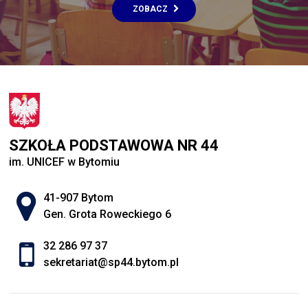
ZOBACZ
SZKOŁA PODSTAWOWA NR 44
im. UNICEF w Bytomiu
Adres pocztowy:
41-907 Bytom
Gen. Grota Roweckiego 6
32 286 97 37
sekretariat@sp44.bytom.pl