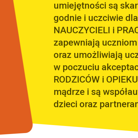
umiejętności są sk
godnie i uczciwie dla
NAUCZYCIELI i PRA
zapewniają uczniom
oraz umożliwiają uc
w poczuciu akceptacj
RODZICÓW i OPIEKU
mądrze i są współa
dzieci oraz partnera