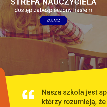
STREFA NAUCZYCIELA
dostęp zabezpieczony hasłem
ZOBACZ
Nasza szkoła jest 
którzy rozumieją, że