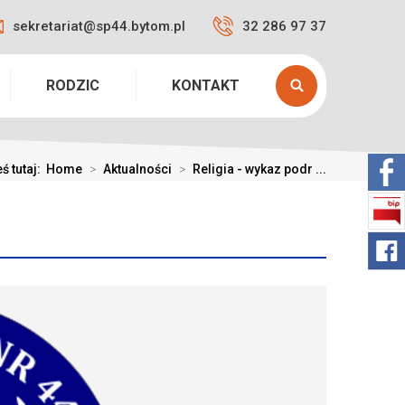
sekretariat@sp44.bytom.pl
32 286 97 37
RODZIC
KONTAKT
ś tutaj:
Home
>
Aktualności
>
Religia - wykaz podr ...