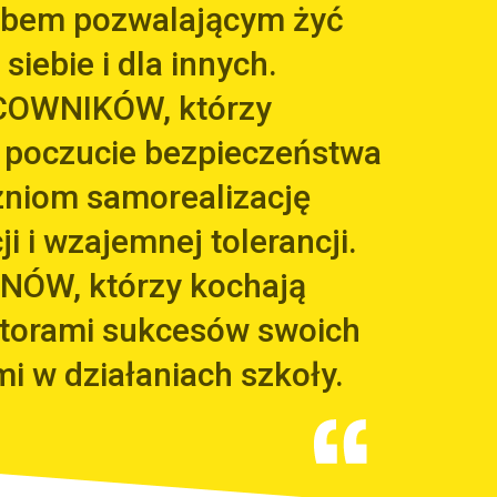
arbem pozwalającym żyć
 siebie i dla innych.
COWNIKÓW, którzy
 poczucie bezpieczeństwa
zniom samorealizację
i i wzajemnej tolerancji.
NÓW, którzy kochają
utorami sukcesów swoich
mi w działaniach szkoły.