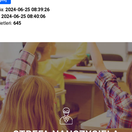
ia:
2024-06-25 08:39:26
:
2024-06-25 08:40:06
ietleń:
645