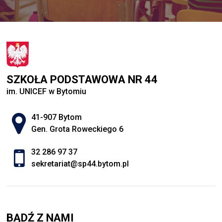
SZKOŁA PODSTAWOWA NR 44
im. UNICEF w Bytomiu
Adres pocztowy:
41-907 Bytom
Gen. Grota Roweckiego 6
32 286 97 37
sekretariat@sp44.bytom.pl
BĄDŹ Z NAMI