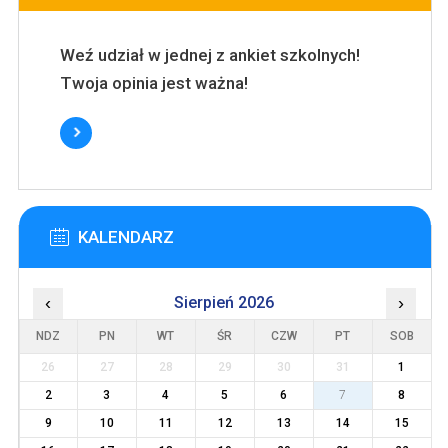
Weź udział w jednej z ankiet szkolnych!
Twoja opinia jest ważna!
KALENDARZ
‹
Sierpień 2026
›
NDZ
PN
WT
ŚR
CZW
PT
SOB
26
27
28
29
30
31
1
2
3
4
5
6
7
8
9
10
11
12
13
14
15