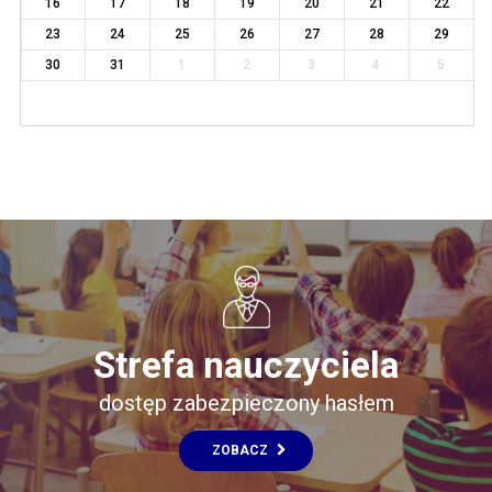
16
17
18
19
20
21
22
23
24
25
26
27
28
29
30
31
1
2
3
4
5
Strefa nauczyciela
dostęp zabezpieczony hasłem
ZOBACZ