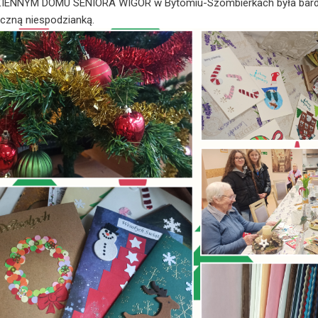
ZIENNYM DOMU SENIORA WIGOR w Bytomiu-Szombierkach była bardzo 
czną niespodzianką.