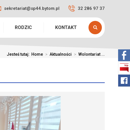
sekretariat@sp44.bytom.pl
32 286 97 37
RODZIC
KONTAKT
Jesteś tutaj:
Home
>
Aktualności
>
Wolontariat ...