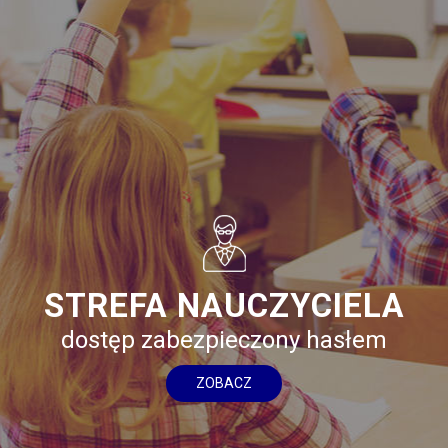
STREFA NAUCZYCIELA
dostęp zabezpieczony hasłem
ZOBACZ