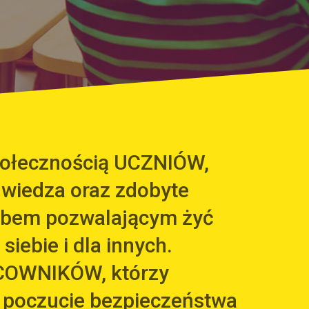
społecznością UCZNIÓW,
 wiedza oraz zdobyte
arbem pozwalającym żyć
 siebie i dla innych.
COWNIKÓW, którzy
 poczucie bezpieczeństwa