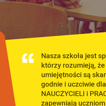
Nasza szkoła jest 
którzy rozumieją, że
umiejętności są sk
godnie i uczciwie dla
NAUCZYCIELI i PRA
zapewniają uczniom