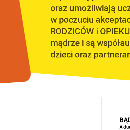
oraz umożliwiają uc
w poczuciu akceptacj
RODZICÓW i OPIEKU
mądrze i są współa
dzieci oraz partnera
BĄ
Aktu