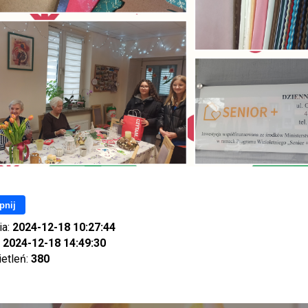
pnij
ia:
2024-12-18 10:27:44
:
2024-12-18 14:49:30
ietleń:
380