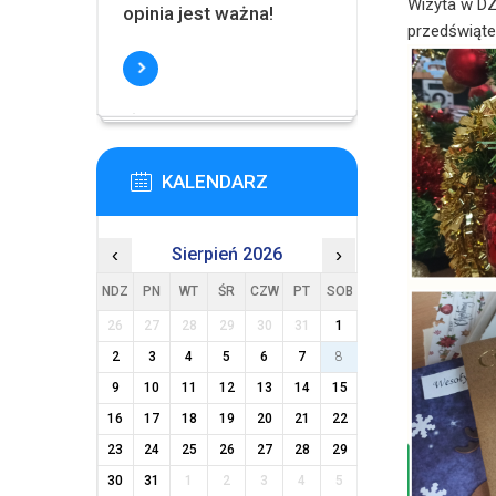
Wizyta w D
opinia jest ważna!
przedświąte
KALENDARZ
‹
Sierpień 2026
›
NDZ
PN
WT
ŚR
CZW
PT
SOB
26
27
28
29
30
31
1
2
3
4
5
6
7
8
9
10
11
12
13
14
15
16
17
18
19
20
21
22
23
24
25
26
27
28
29
30
31
1
2
3
4
5