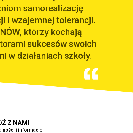
zniom samorealizację
i i wzajemnej tolerancji.
NÓW, którzy kochają
utorami sukcesów swoich
mi w działaniach szkoły.
DŹ Z NAMI
alności i informacje