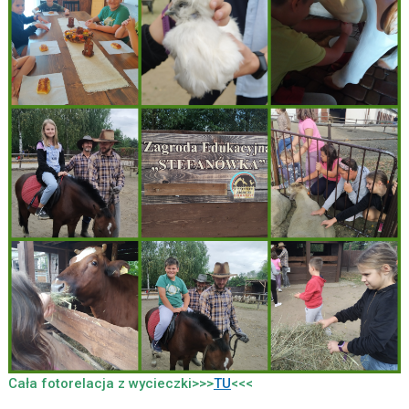
Cała fotorelacja z wycieczki>>>
TU
<<<