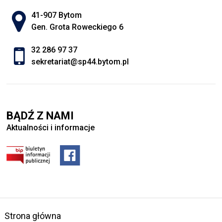
Adres pocztowy:
41-907 Bytom
Gen. Grota Roweckiego 6
32 286 97 37
sekretariat@sp44.bytom.pl
BĄDŹ Z NAMI
Aktualności i informacje
Strona główna