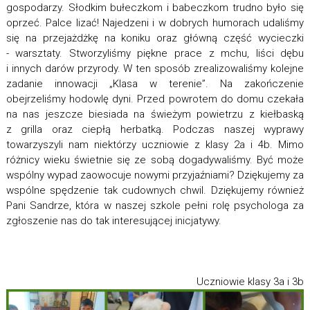
gospodarzy. Słodkim bułeczkom i babeczkom trudno było się
oprzeć. Palce lizać! Najedzeni i w dobrych humorach udaliśmy
się na przejażdżkę na koniku oraz główną część wycieczki
- warsztaty. Stworzyliśmy piękne prace z mchu, liści dębu
i innych darów przyrody. W ten sposób zrealizowaliśmy kolejne
zadanie innowacji „Klasa w terenie”. Na zakończenie
obejrzeliśmy hodowlę dyni. Przed powrotem do domu czekała
na nas jeszcze biesiada na świeżym powietrzu z kiełbaską
z grilla oraz ciepłą herbatką. Podczas naszej wyprawy
towarzyszyli nam niektórzy uczniowie z klasy 2a i 4b. Mimo
różnicy wieku świetnie się ze sobą dogadywaliśmy. Być może
wspólny wypad zaowocuje nowymi przyjaźniami? Dziękujemy za
wspólne spędzenie tak cudownych chwil. Dziękujemy również
Pani Sandrze, która w naszej szkole pełni rolę psychologa za
zgłoszenie nas do tak interesującej inicjatywy.
Uczniowie klasy 3a i 3b