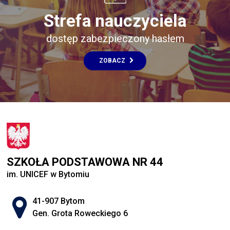
Strefa nauczyciela
dostęp zabezpieczony hasłem
ZOBACZ
SZKOŁA PODSTAWOWA NR 44
im. UNICEF w Bytomiu
Adres pocztowy:
41-907 Bytom
Gen. Grota Roweckiego 6