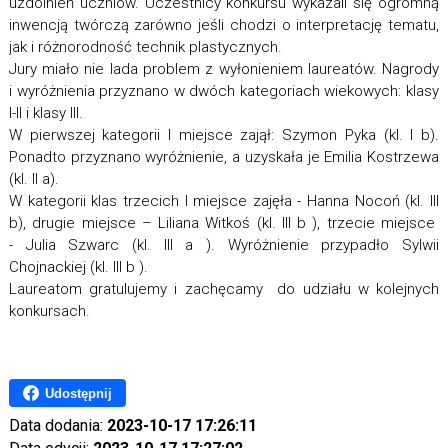
uzdolnień uczniów. Uczestnicy konkursu wykazali się ogromną
inwencją twórczą zarówno jeśli chodzi o interpretację tematu,
jak i różnorodność technik plastycznych.
Jury miało nie lada problem z wyłonieniem laureatów. Nagrody
i wyróżnienia przyznano w dwóch kategoriach wiekowych: klasy
I-II i klasy III.
W pierwszej kategorii I miejsce zajął: Szymon Pyka (kl. I b).
Ponadto przyznano wyróżnienie, a uzyskała je Emilia Kostrzewa
(kl. II a).
W kategorii klas trzecich I miejsce zajęła - Hanna Nocoń (kl. III
b), drugie miejsce – Liliana Witkoś (kl. III b ), trzecie miejsce
- Julia Szwarc (kl. III a ). Wyróżnienie przypadło Sylwii
Chojnackiej (kl. III b ).
Laureatom gratulujemy i zachęcamy do udziału w kolejnych
konkursach.
Udostępnij
Data dodania:
2023-10-17 17:26:11