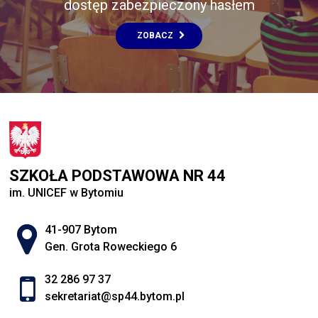
dostęp zabezpieczony hasłem
ZOBACZ
SZKOŁA PODSTAWOWA NR 44
im. UNICEF w Bytomiu
Adres pocztowy:
41-907 Bytom
Gen. Grota Roweckiego 6
32 286 97 37
sekretariat@sp44.bytom.pl