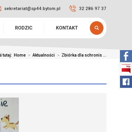
sekretariat@sp44.bytom.pl
32 286 97 37
RODZIC
KONTAKT
ś tutaj:
Home
>
Aktualności
>
Zbiórka dla schronis ...