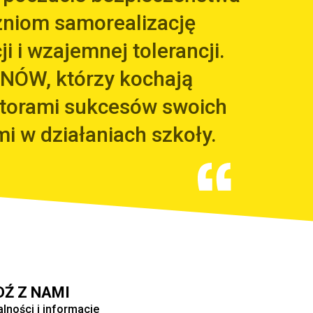
zniom samorealizację
i i wzajemnej tolerancji.
NÓW, którzy kochają
utorami sukcesów swoich
mi w działaniach szkoły.
DŹ Z NAMI
alności i informacje