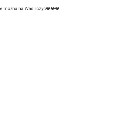
ze można na Was liczyć❤️❤️❤️.