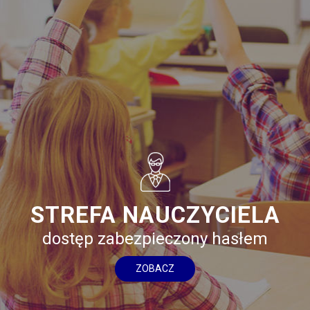
STREFA NAUCZYCIELA
dostęp zabezpieczony hasłem
ZOBACZ