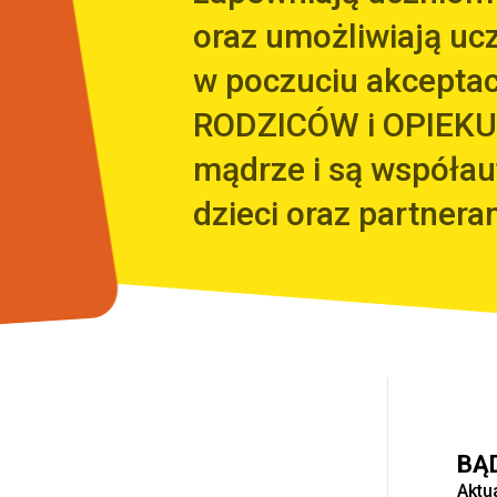
oraz umożliwiają uc
w poczuciu akceptacj
RODZICÓW i OPIEKU
mądrze i są współa
dzieci oraz partnera
BĄ
Aktu