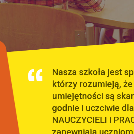
Nasza szkoła jest 
którzy rozumieją, że
umiejętności są sk
godnie i uczciwie dla
NAUCZYCIELI i PRA
zapewniają uczniom