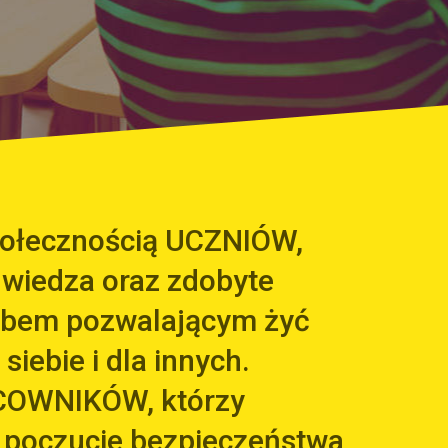
społecznością UCZNIÓW,
 wiedza oraz zdobyte
arbem pozwalającym żyć
 siebie i dla innych.
COWNIKÓW, którzy
 poczucie bezpieczeństwa